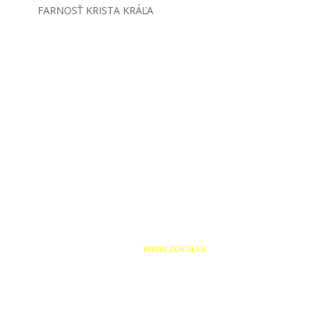
FARNOSŤ KRISTA KRÁĽA
hlásenie
|
Tvorba webstránok –
www.zolna.sk