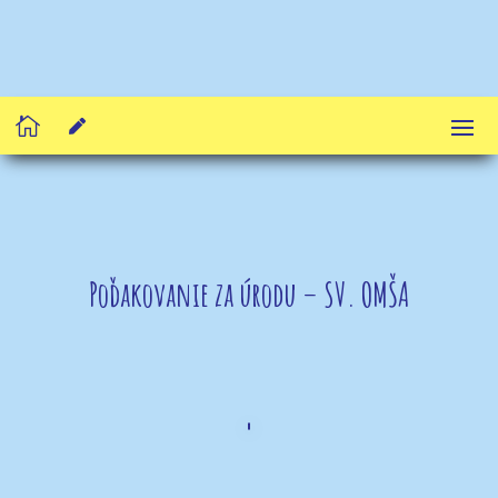


Poďakovanie za úrodu – SV. OMŠA