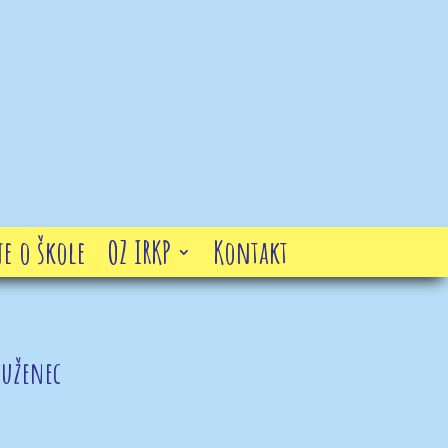
e o škole
OZ IRKP
Kontakt
ruženec