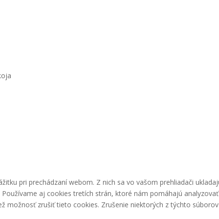
koja
Pri
žitku pri prechádzaní webom. Z nich sa vo vašom prehliadači ukladaj
. Používame aj cookies tretích strán, ktoré nám pomáhajú analyzovať
 možnosť zrušiť tieto cookies. Zrušenie niektorých z týchto súborov 