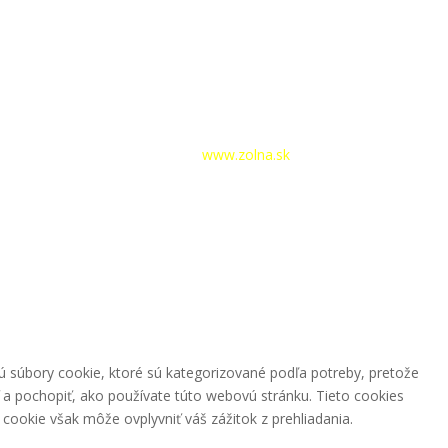
hlásenie
|
Tvorba webstránok –
www.zolna.sk
ú súbory cookie, ktoré sú kategorizované podľa potreby, pretože
 a pochopiť, ako používate túto webovú stránku. Tieto cookies
cookie však môže ovplyvniť váš zážitok z prehliadania.