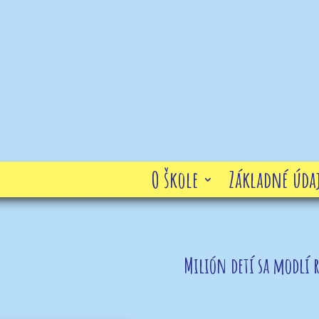
O škole
Základné údaj
Milión detí sa modlí 