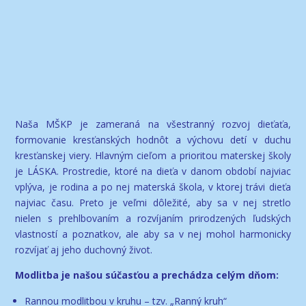
Naša MŠKP je zameraná na všestranný rozvoj dieťaťa,
formovanie kresťanských hodnôt a výchovu detí v duchu
kresťanskej viery. Hlavným cieľom a prioritou materskej školy
je LÁSKA. Prostredie, ktoré na dieťa v danom období najviac
vplýva, je rodina a po nej materská škola, v ktorej trávi dieťa
najviac času. Preto je veľmi dôležité, aby sa v nej stretlo
nielen s prehlbovaním a rozvíjaním prirodzených ľudských
vlastností a poznatkov, ale aby sa v nej mohol harmonicky
rozvíjať aj jeho duchovný život.
Modlitba je našou súčasťou a prechádza celým dňom:
Rannou modlitbou v kruhu – tzv. „Ranný kruh“