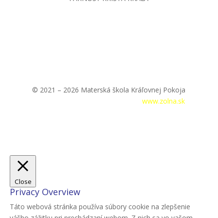
© 2021 – 2026 Materská škola Kráľovnej Pokoja
Prihlásenie
|
Tvorba webstránok –
www.zolna.sk
Close
Privacy Overview
Táto webová stránka používa súbory cookie na zlepšenie
vášho zážitku pri prechádzaní webom. Z nich sa vo vašom