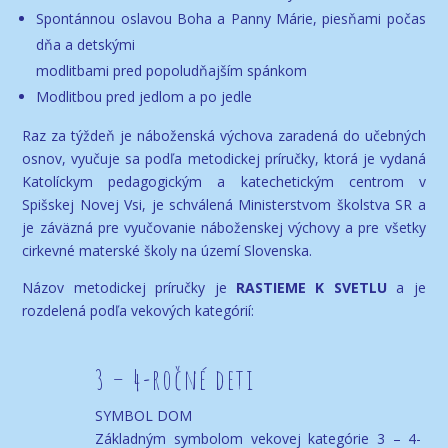
Spontánnou oslavou Boha a Panny Márie, piesňami počas
dňa a detskými
modlitbami pred popoludňajším spánkom
Modlitbou pred jedlom a po jedle
Raz za týždeň je náboženská výchova zaradená do učebných
osnov, vyučuje sa podľa metodickej príručky, ktorá je vydaná
Katolíckym pedagogickým a katechetickým centrom v
Spišskej Novej Vsi, je schválená Ministerstvom školstva SR a
je záväzná pre vyučovanie náboženskej výchovy a pre všetky
cirkevné materské školy na území Slovenska.
Názov metodickej príručky je
RASTIEME K SVETLU
a je
rozdelená podľa vekových kategórií:
3 – 4-ročné deti
SYMBOL DOM
Základným symbolom vekovej kategórie 3 – 4-