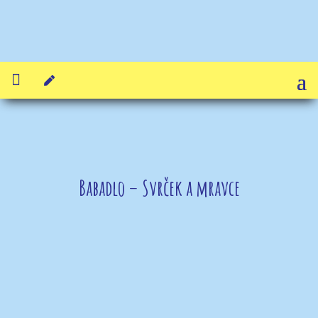


Babadlo – Svrček a mravce