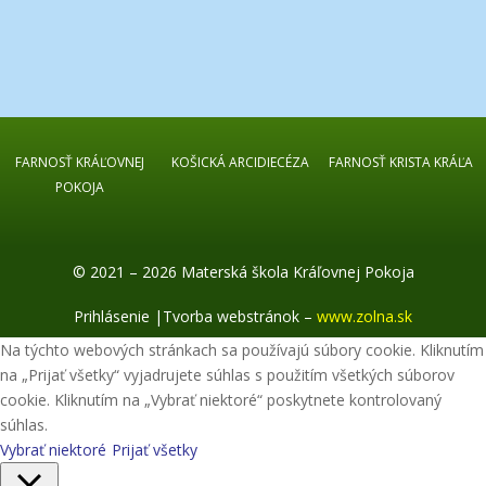
FARNOSŤ KRÁĽOVNEJ
KOŠICKÁ ARCIDIECÉZA
FARNOSŤ KRISTA KRÁĽA
POKOJA
© 2021 – 2026 Materská škola Kráľovnej Pokoja
Prihlásenie
|
Tvorba webstránok –
www.zolna.sk
Na týchto webových stránkach sa používajú súbory cookie. Kliknutím
na „Prijať všetky“ vyjadrujete súhlas s použitím všetkých súborov
cookie. Kliknutím na „Vybrať niektoré“ poskytnete kontrolovaný
súhlas.
Vybrať niektoré
Prijať všetky