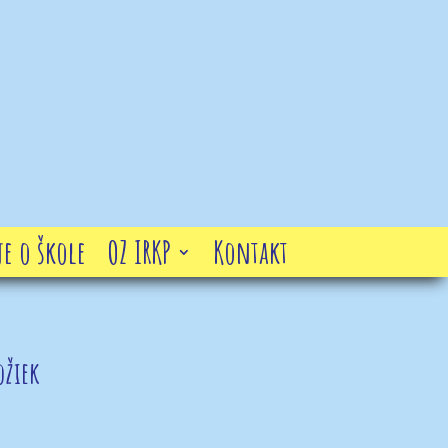
e o škole
OZ IRKP
Kontakt
ožiek