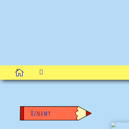


Oznamy