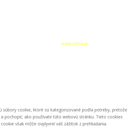
hlásenie
|
Tvorba webstránok –
www.zolna.sk
ú súbory cookie, ktoré sú kategorizované podľa potreby, pretože
 a pochopiť, ako používate túto webovú stránku. Tieto cookies
cookie však môže ovplyvniť váš zážitok z prehliadania.