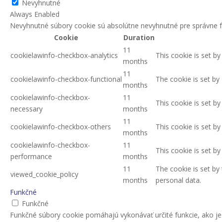
Nevyhnutné
Always Enabled
Nevyhnutné súbory cookie sú absolútne nevyhnutné pre správne f
Cookie
Duration
11
cookielawinfo-checkbox-analytics
This cookie is set b
months
11
cookielawinfo-checkbox-functional
The cookie is set by
months
cookielawinfo-checkbox-
11
This cookie is set b
necessary
months
11
cookielawinfo-checkbox-others
This cookie is set b
months
cookielawinfo-checkbox-
11
This cookie is set b
performance
months
11
The cookie is set by
viewed_cookie_policy
months
personal data.
Funkčné
Funkčné
Funkčné súbory cookie pomáhajú vykonávať určité funkcie, ako je 