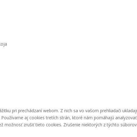
koja
Pri
žitku pri prechádzaní webom. Z nich sa vo vašom prehliadači ukladaj
. Používame aj cookies tretích strán, ktoré nám pomáhajú analyzovať
 možnosť zrušiť tieto cookies. Zrušenie niektorých z týchto súborov 