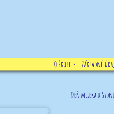
O škole
Základné údaj
Deň mlieka u Ston