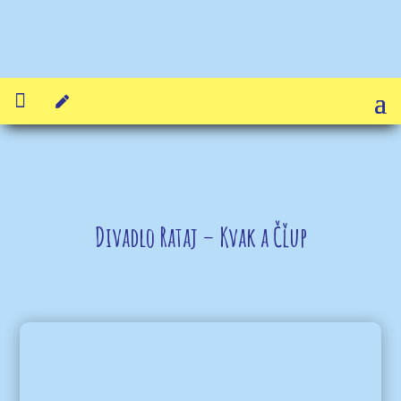


Divadlo Rataj – Kvak a Čľup