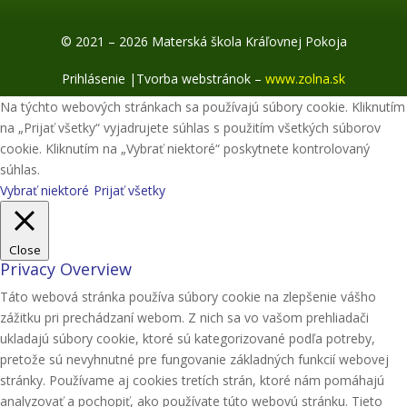
© 2021 – 2026 Materská škola Kráľovnej Pokoja
Prihlásenie
|
Tvorba webstránok –
www.zolna.sk
Na týchto webových stránkach sa používajú súbory cookie. Kliknutím
na „Prijať všetky“ vyjadrujete súhlas s použitím všetkých súborov
cookie. Kliknutím na „Vybrať niektoré“ poskytnete kontrolovaný
súhlas.
Vybrať niektoré
Prijať všetky
Close
Privacy Overview
Táto webová stránka používa súbory cookie na zlepšenie vášho
zážitku pri prechádzaní webom. Z nich sa vo vašom prehliadači
ukladajú súbory cookie, ktoré sú kategorizované podľa potreby,
pretože sú nevyhnutné pre fungovanie základných funkcií webovej
stránky. Používame aj cookies tretích strán, ktoré nám pomáhajú
analyzovať a pochopiť, ako používate túto webovú stránku. Tieto