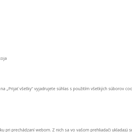
koja
Pri
a „Prijať všetky“ vyjadrujete súhlas s použitím všetkých súborov coo
ku pri prechádzaní webom. Z nich sa vo vašom prehliadači ukladajú s