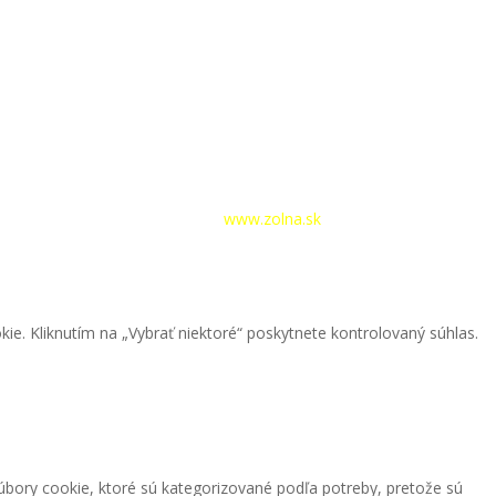
hlásenie
|
Tvorba webstránok –
www.zolna.sk
kie. Kliknutím na „Vybrať niektoré“ poskytnete kontrolovaný súhlas.
úbory cookie, ktoré sú kategorizované podľa potreby, pretože sú