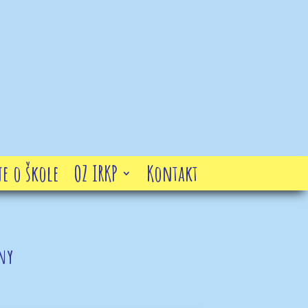
e o škole
OZ IRKP
Kontakt
ny