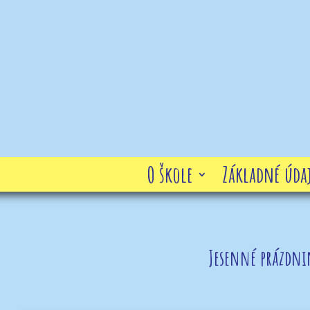
O škole
Základné údaj
Jesenné prázdni