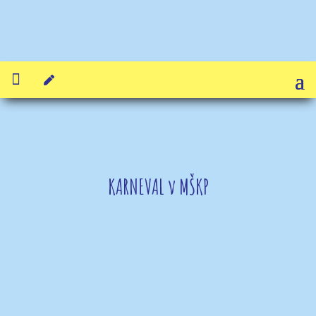


KARNEVAL v MŠKP