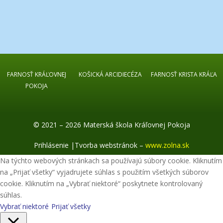
FARNOSŤ KRÁĽOVNEJ
KOŠICKÁ ARCIDIECÉZA
FARNOSŤ KRISTA KRÁĽA
POKOJA
© 2021 – 2026 Materská škola Kráľovnej Pokoja
Prihlásenie
|
Tvorba webstránok –
www.zolna.sk
Na týchto webových stránkach sa používajú súbory cookie. Kliknutím
na „Prijať všetky“ vyjadrujete súhlas s použitím všetkých súborov
cookie. Kliknutím na „Vybrať niektoré“ poskytnete kontrolovaný
súhlas.
Vybrať niektoré
Prijať všetky