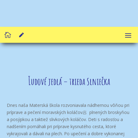


Ľudové jedlá – trieda Slniečka
Dnes naša Materská škola rozvoniavala nádhernou vôňou pri
príprave a pečení moravských koláčov🥟 plnených broskyňou
a posýpkou a taktiež slivkových koláčov. Deti s radosťou a
nadšením pomáhali pri príprave kysnutého cesta, ktoré
vykrajovali a dávali na plech. Po upečení a dobre vykonanej