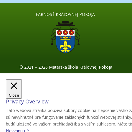
FARNOSŤ KRÁĽOVNEJ POKOJA
© 2021 – 2026 Materská škola Kráľovnej Pokoja
Close
Privacy Overview
Táto webová stránka používa súbory cookie na zlepšenie vášho zá
sú nevyhnutné pre fungovanie základných funkcií webovej stránky
budú uložené vo vašom prehliadači iba s vaším súhlasom. Máte tiež
Nevyhnutné