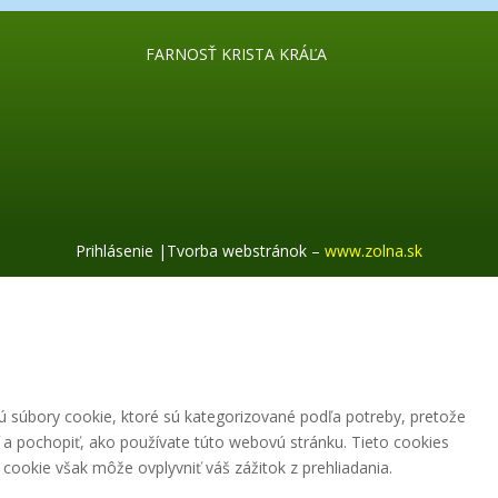
FARNOSŤ KRISTA KRÁĽA
Prihlásenie
|
Tvorba webstránok –
www.zolna.sk
ú súbory cookie, ktoré sú kategorizované podľa potreby, pretože
 a pochopiť, ako používate túto webovú stránku. Tieto cookies
cookie však môže ovplyvniť váš zážitok z prehliadania.