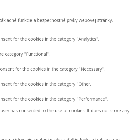
ákladné funkcie a bezpečnostné prvky webovej stránky.
nsent for the cookies in the category "Analytics".
he category "Functional".
consent for the cookies in the category "Necessary".
nsent for the cookies in the category "Other.
onsent for the cookies in the category "Performance".
user has consented to the use of cookies. It does not store any
hromažďovanie spätnej väzby a ďalšie funkcie tretích strán.