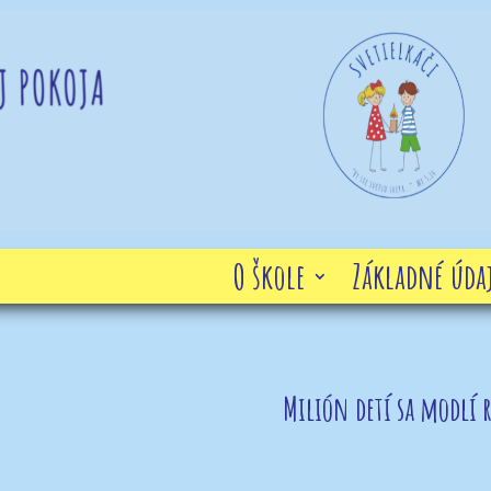
O škole
Základné údaj
Milión detí sa modlí 