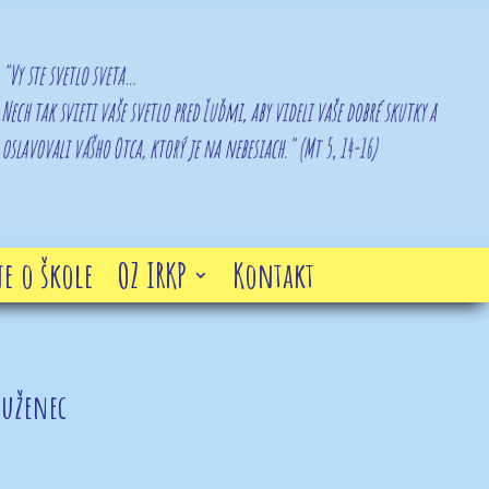
e o škole
OZ IRKP
Kontakt
ruženec