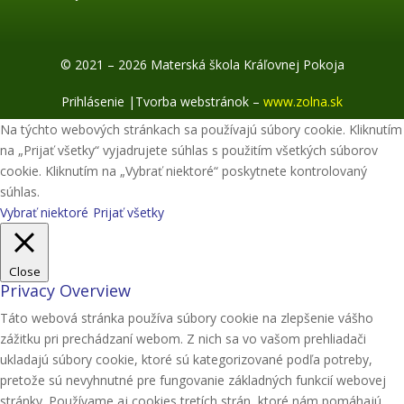
© 2021 – 2026 Materská škola Kráľovnej Pokoja
Prihlásenie
|
Tvorba webstránok –
www.zolna.sk
Na týchto webových stránkach sa používajú súbory cookie. Kliknutím
na „Prijať všetky“ vyjadrujete súhlas s použitím všetkých súborov
cookie. Kliknutím na „Vybrať niektoré“ poskytnete kontrolovaný
súhlas.
Vybrať niektoré
Prijať všetky
Close
Privacy Overview
Táto webová stránka používa súbory cookie na zlepšenie vášho
zážitku pri prechádzaní webom. Z nich sa vo vašom prehliadači
ukladajú súbory cookie, ktoré sú kategorizované podľa potreby,
pretože sú nevyhnutné pre fungovanie základných funkcií webovej
stránky. Používame aj cookies tretích strán, ktoré nám pomáhajú