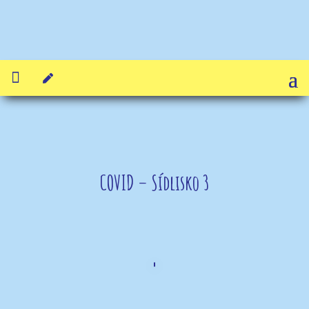


COVID – Sídlisko 3