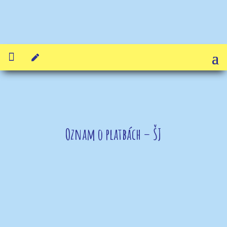


Oznam o platbách – ŠJ