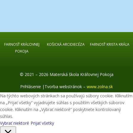
FARNOSŤ KRÁĽOVNEJ
KOŠICKÁ ARCIDIECÉZA
FARNOSŤ KRISTA KRÁĽA
POKOJA
© 2021 – 2026 Materská škola Kráľovnej Pokoja
Prihlásenie
|
Tvorba webstránok –
www.zolna.sk
Na týchto webových stránkach sa používajú súbory cookie. Kliknutím
na „Prijať všetky“ vyjadrujete súhlas s použitím všetkých súborov
cookie. Kliknutím na „Vybrať niektoré“ poskytnete kontrolovaný
súhlas.
Vybrať niektoré
Prijať všetky