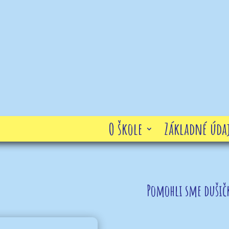
O škole
Základné údaj
Pomohli sme duši