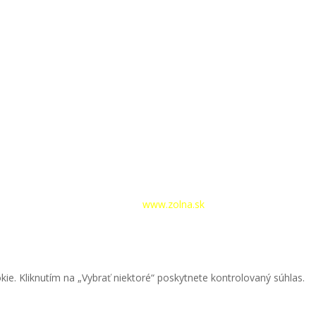
hlásenie
|
Tvorba webstránok –
www.zolna.sk
kie. Kliknutím na „Vybrať niektoré“ poskytnete kontrolovaný súhlas.