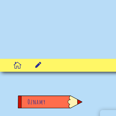


Oznamy