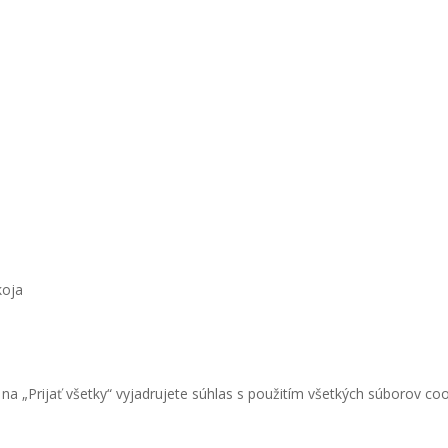
koja
Pri
a „Prijať všetky“ vyjadrujete súhlas s použitím všetkých súborov coo