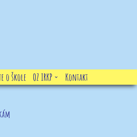
e o škole
OZ IRKP
Kontakt
čkám