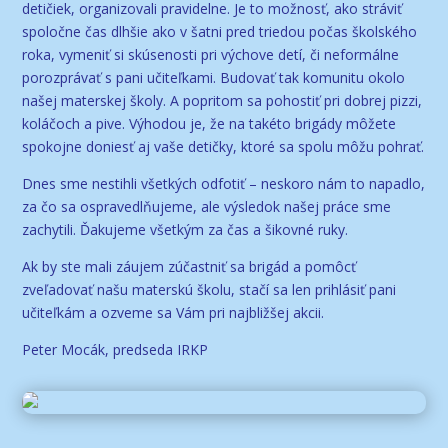
detičiek, organizovali pravidelne. Je to možnosť, ako stráviť
spoločne čas dlhšie ako v šatni pred triedou počas školského
roka, vymeniť si skúsenosti pri výchove detí, či neformálne
porozprávať s pani učiteľkami. Budovať tak komunitu okolo
našej materskej školy. A popritom sa pohostiť pri dobrej pizzi,
koláčoch a pive. Výhodou je, že na takéto brigády môžete
spokojne doniesť aj vaše detičky, ktoré sa spolu môžu pohrať.
Dnes sme nestihli všetkých odfotiť – neskoro nám to napadlo,
za čo sa ospravedlňujeme, ale výsledok našej práce sme
zachytili. Ďakujeme všetkým za čas a šikovné ruky.
Ak by ste mali záujem zúčastniť sa brigád a pomôcť
zveľadovať našu materskú školu, stačí sa len prihlásiť pani
učiteľkám a ozveme sa Vám pri najbližšej akcii.
Peter Mocák, predseda IRKP