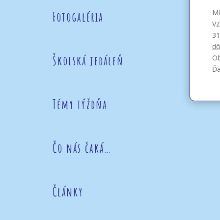
Mi
Fotogaléria
Vz
31
dô
Školská jedáleň
Ob
Ďa
Témy týždňa
Čo nás čaká…
Články