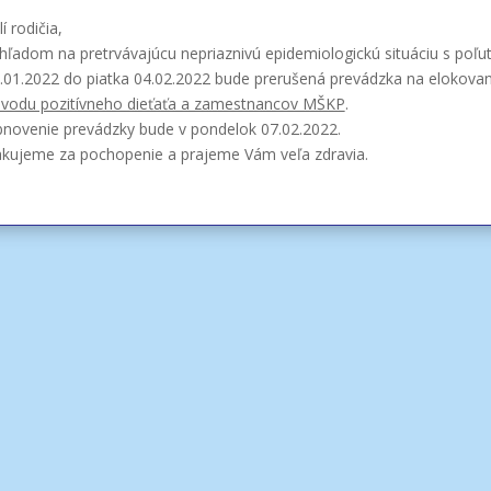
lí rodičia,
hľadom na pretrvávajúcu nepriaznivú epidemiologickú situáciu s p
.01.2022 do piatka 04.02.2022 bude prerušená prevádzka na elokov
vodu pozitívneho dieťaťa a zamestnancov MŠKP
.
novenie prevádzky bude v pondelok 07.02.2022.
kujeme za pochopenie a prajeme Vám veľa zdravia.