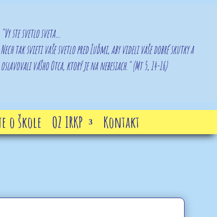
e o škole
OZ IRKP
Kontakt