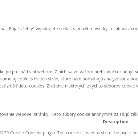
a „Prijať všetky“ vyjadrujete súhlas s použitím všetkých súborov coo
ku pri prechádzaní webom. Z nich sa vo vašom prehliadači ukladajú s
ívame aj cookies tretích strán, ktoré nám pomáhajú analyzovať a poc
 zrušiť tieto cookies. Zrušenie niektorých z týchto súborov cookie v
ovanie webovej stránky. Tieto súbory cookie anonymne zaisťujú zákl
Description
GDPR Cookie Consent plugin. The cookie is used to store the user cons