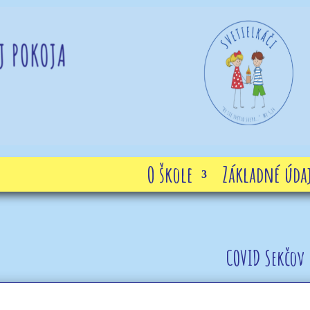
O škole
Základné údaj
COVID Sekčov