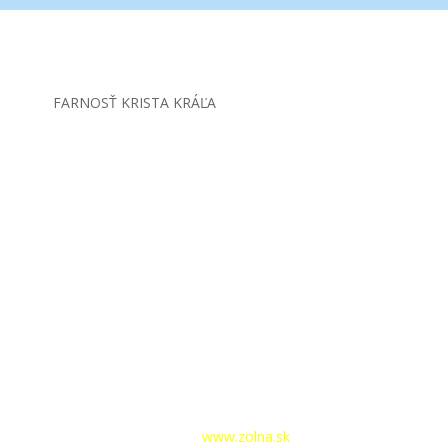
FARNOSŤ KRISTA KRÁĽA
hlásenie
|
Tvorba webstránok –
www.zolna.sk