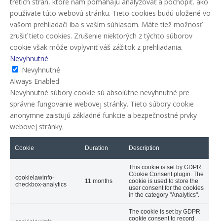
tretích strán, ktoré nám pomáhajú analyzovať a pochopiť, ako
používate túto webovú stránku. Tieto cookies budú uložené vo
vašom prehliadači iba s vaším súhlasom. Máte tiež možnosť
zrušiť tieto cookies. Zrušenie niektorých z týchto súborov
cookie však môže ovplyvniť váš zážitok z prehliadania.
Nevyhnutné
Nevyhnutné
Always Enabled
Nevyhnutné súbory cookie sú absolútne nevyhnutné pre
správne fungovanie webovej stránky. Tieto súbory cookie
anonymne zaisťujú základné funkcie a bezpečnostné prvky
webovej stránky.
Cookie
Duration
Description
This cookie is set by GDPR
Cookie Consent plugin. The
cookielawinfo-
11 months
cookie is used to store the
checkbox-analytics
user consent for the cookies
in the category "Analytics".
The cookie is set by GDPR
cookie consent to record