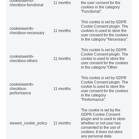
cookielawinfo-
11 months
the user consent for the
checkbox-functional
cookies in the category
"Functional".
This cookie is set by GDPR
Cookie Consent plugin. The
cookielawinfo-
11 months
cookies is used to store the
checkbox-necessary
user consent for the cookies
in the category "Necessary".
This cookie is set by GDPR
Cookie Consent plugin. The
cookielawinfo-
11 months
cookie is used to store the
checkbox-others
user consent for the cookies
in the category "Other.
This cookie is set by GDPR
Cookie Consent plugin. The
cookielawinfo-
cookie is used to store the
checkbox-
11 months
user consent for the cookies
performance
in the category
"Performance".
The cookie is set by the
GDPR Cookie Consent
plugin and is used to store
viewed_cookie_policy
11 months
whether or not user has
consented to the use of
cookies. It does not store
any personal data.