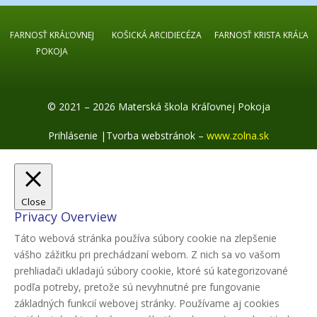
FARNOSŤ KRÁĽOVNEJ
KOŠICKÁ ARCIDIECÉZA
FARNOSŤ KRISTA KRÁĽA
POKOJA
© 2021 – 2026 Materská škola Kráľovnej Pokoja
Prihlásenie
|
Tvorba webstránok –
www.zolna.sk
Close
Privacy Overview
Táto webová stránka používa súbory cookie na zlepšenie
vášho zážitku pri prechádzaní webom. Z nich sa vo vašom
prehliadači ukladajú súbory cookie, ktoré sú kategorizované
podľa potreby, pretože sú nevyhnutné pre fungovanie
základných funkcií webovej stránky. Používame aj cookies