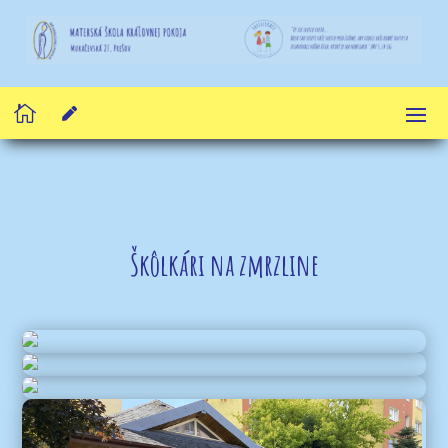


Škôlkári na zmrzline