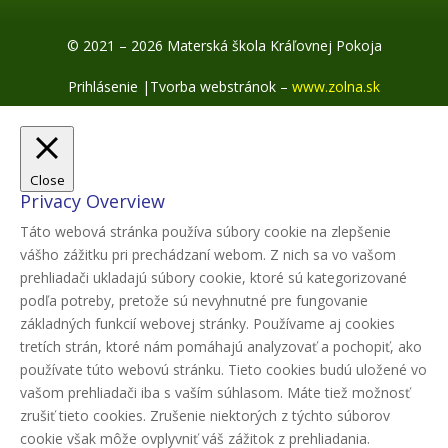
© 2021 – 2026 Materská škola Kráľovnej Pokoja
Prihlásenie
|
Tvorba webstránok –
www.zolna.sk
Close
Privacy Overview
Táto webová stránka používa súbory cookie na zlepšenie
vášho zážitku pri prechádzaní webom. Z nich sa vo vašom
prehliadači ukladajú súbory cookie, ktoré sú kategorizované
podľa potreby, pretože sú nevyhnutné pre fungovanie
základných funkcií webovej stránky. Používame aj cookies
tretích strán, ktoré nám pomáhajú analyzovať a pochopiť, ako
používate túto webovú stránku. Tieto cookies budú uložené vo
vašom prehliadači iba s vaším súhlasom. Máte tiež možnosť
zrušiť tieto cookies. Zrušenie niektorých z týchto súborov
cookie však môže ovplyvniť váš zážitok z prehliadania.