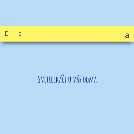


Svetielkáči u vás doma