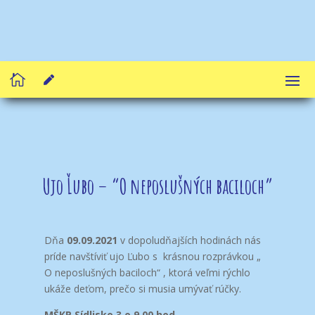


Ujo Ľubo – “O neposlušných baciloch”
Dňa
09.09.2021
v dopoludňajších hodinách nás
príde navštíviť ujo Ľubo s krásnou rozprávkou „
O neposlušných baciloch“ , ktorá veľmi rýchlo
ukáže deťom, prečo si musia umývať rúčky.
MŠKP Sídlisko 3 o 9.00 hod.