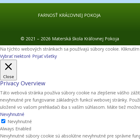
FARNOSŤ KRÁĽOVNEJ POKOJA
© 2021 – 2026 Materská škola Kráľovnej Pokoja
Na týchto webových stránkach sa používajú súbory cookie. Kliknutím n
Vybrať niektoré
Prijať všetky
Close
Privacy Overview
Táto webová stránka používa súbory cookie na zlepšenie vášho zážit
nevyhnutné pre fungovanie základných funkcií webovej stránky. Použ
uložené vo vašom prehliadači iba s vaším súhlasom. Máte tiež možnosť
Nevyhnutné
Nevyhnutné
Always Enabled
Nevyhnutné súbory cookie sú absolútne nevyhnutné pre správne fung