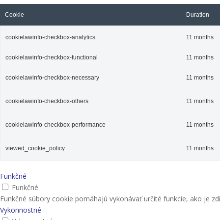
Cookie
Duration
cookielawinfo-checkbox-analytics
11 months
cookielawinfo-checkbox-functional
11 months
cookielawinfo-checkbox-necessary
11 months
cookielawinfo-checkbox-others
11 months
cookielawinfo-checkbox-performance
11 months
viewed_cookie_policy
11 months
Funkčné
Funkčné
Funkčné súbory cookie pomáhajú vykonávať určité funkcie, ako je zdi
Vykonnostné