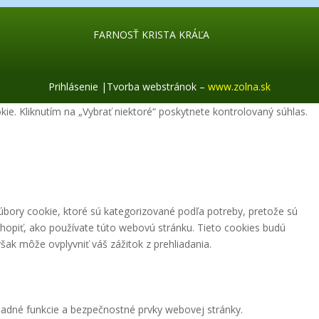
FARNOSŤ KRISTA KRÁĽA
Prihlásenie
|
Tvorba webstránok –
www.zolna.sk
kie. Kliknutím na „Vybrať niektoré“ poskytnete kontrolovaný súhlas.
úbory cookie, ktoré sú kategorizované podľa potreby, pretože sú
hopiť, ako používate túto webovú stránku. Tieto cookies budú
šak môže ovplyvniť váš zážitok z prehliadania.
adné funkcie a bezpečnostné prvky webovej stránky.