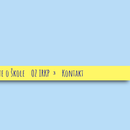
e o škole
OZ IRKP
Kontakt