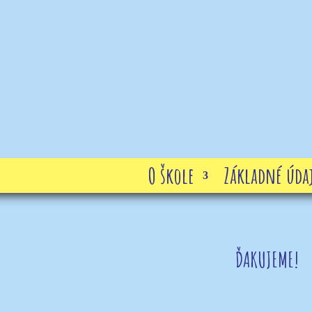
O škole
Základné údaj
ĎAKUJEME!