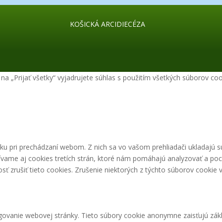
KOŠICKÁ ARCIDIECÉZA
a „Prijať všetky“ vyjadrujete súhlas s použitím všetkých súborov coo
ku pri prechádzaní webom. Z nich sa vo vašom prehliadači ukladajú s
ívame aj cookies tretích strán, ktoré nám pomáhajú analyzovať a poc
 zrušiť tieto cookies. Zrušenie niektorých z týchto súborov cookie v
ovanie webovej stránky. Tieto súbory cookie anonymne zaisťujú zákl