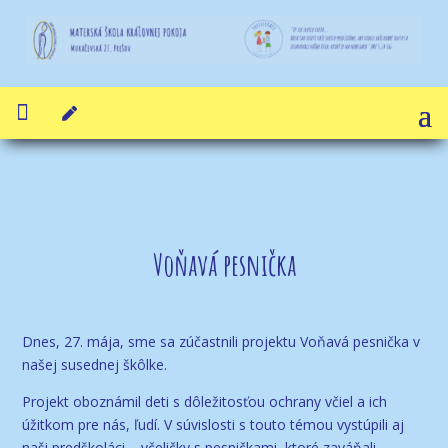


Voňavá pesnička
Dnes, 27. mája, sme sa zúčastnili projektu Voňavá pesnička v
našej susednej škôlke.
Projekt oboznámil deti s dôležitosťou ochrany včiel a ich
úžitkom pre nás, ľudí. V súvislosti s touto témou vystúpili aj
naši predškoláci – včeličky s pesničkami, ktoré zaváňali