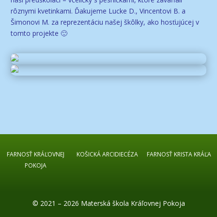
rôznymi kvetinkami. Ďakujeme Lucke D., Vincentovi B. a
Šimonovi M. za reprezentáciu našej škôlky, ako hosťujúcej v
tomto projekte 🙂
FARNOSŤ KRÁĽOVNEJ
KOŠICKÁ ARCIDIECÉZA
FARNOSŤ KRISTA KRÁĽA
POKOJA
© 2021 – 2026 Materská škola Kráľovnej Pokoja