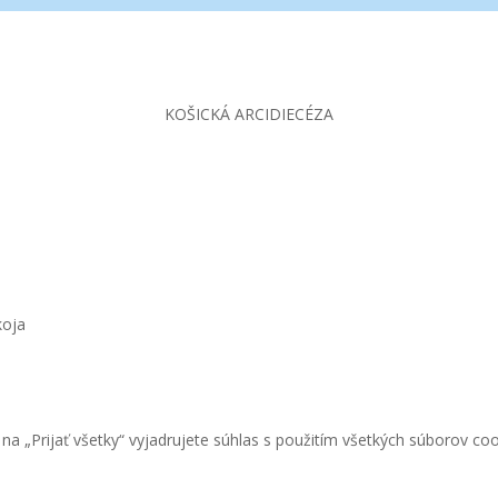
KOŠICKÁ ARCIDIECÉZA
koja
Pri
a „Prijať všetky“ vyjadrujete súhlas s použitím všetkých súborov coo