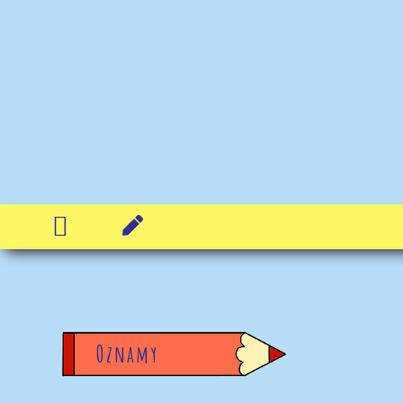


Oznamy