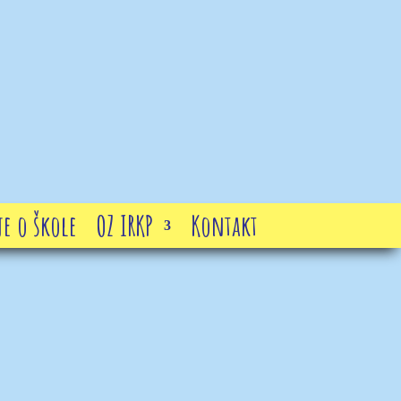
e o škole
OZ IRKP
Kontakt