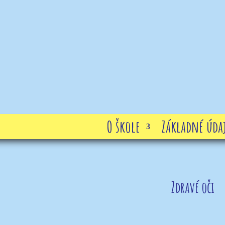
O škole
Základné údaj
Zdravé oči