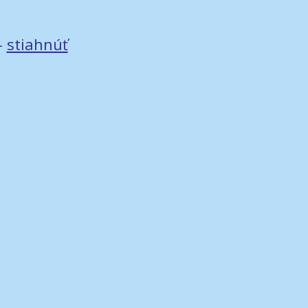
–
stiahnúť