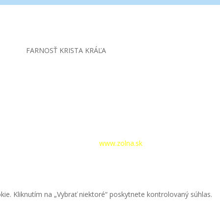
FARNOSŤ KRISTA KRÁĽA
hlásenie
|
Tvorba webstránok –
www.zolna.sk
kie. Kliknutím na „Vybrať niektoré“ poskytnete kontrolovaný súhlas.